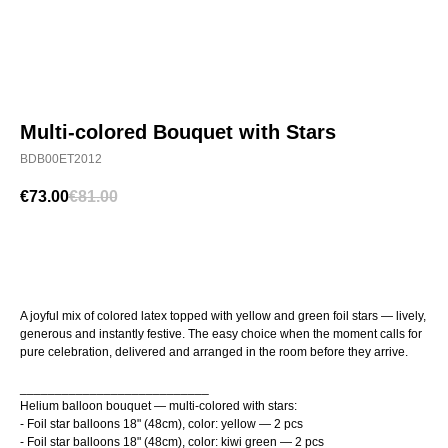
Ballons à
Livraison
l’unité
Contact
Multi-colored Bouquet with Stars
BDB00ET2012
€
73.00
€
81.00
Order for your room
A joyful mix of colored latex topped with yellow and green foil stars — lively,
generous and instantly festive. The easy choice when the moment calls for
pure celebration, delivered and arranged in the room before they arrive.
___________________________
Helium balloon bouquet — multi-colored with stars:
- Foil star balloons 18" (48cm), color: yellow — 2 pcs
- Foil star balloons 18" (48cm), color: kiwi green — 2 pcs