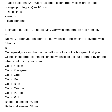
- Latex balloons 12" (30cm), assorted colors (red, yellow, green, blue,
orange, purple, pink) — 10 pcs
- Deco strips
- Weight
- Transport bag
Estimated duration: 24 hours. May vary with temperature and humidity.
✫
Delivery: order your balloons on our website — no waiting, delivered within
3 hours.
✫
On request, we can change the balloon colors of the bouquet. Add your
wishes in the order comments on the website, or tell our operator by phone
when confirming your order.
Color: Yellow
Color: Kiwi green
Color: Green
Color: Red
Color: Blue
Color: Orange
Color: Purple
Color: Pink
Balloon diameter: 30 cm
Balloon diameter: 48 cm