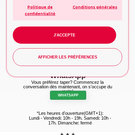
Politique de
Conditions générales
Etre rappelé
confidentialité
Trop occupé pour appeler? Partagez vos
contacts, nous vous rappellerons
RAPPELEZ-MOI!
J'ACCEPTE
Formulaire de demande
Remplissez le formulaire, nous vous
conseillerons sur la conception ou la décision
AFFICHER LES PRÉFÉRENCES
à prendre
FORMULAIRE DE DEMANDE
WhatsApp
Vous préférez taper? Commencez la
conversation dès maintenant, on s'occupe du
reste!
WHATSAPP
*Les heures d'ouverture(GMT+1):
Lundi - Vendredi: 10h - 19h. Samedi: 10h -
17h. Dimanche: fermé