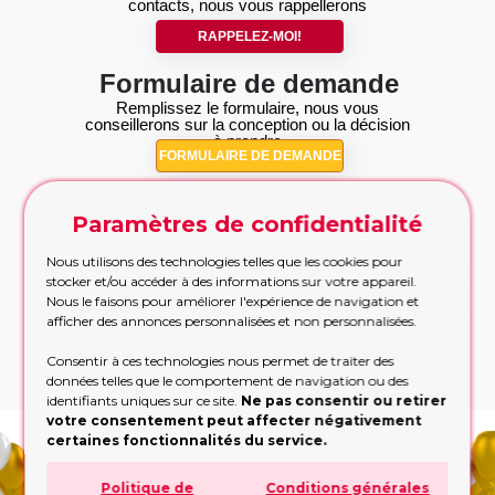
contacts, nous vous rappellerons
RAPPELEZ-MOI!
Formulaire de demande
Remplissez le formulaire, nous vous
conseillerons sur la conception ou la décision
à prendre
FORMULAIRE DE DEMANDE
WhatsApp
Paramètres de confidentialité
Vous préférez taper? Commencez la
conversation dès maintenant, on s'occupe du
reste!
Nous utilisons des technologies telles que les cookies pour
WHATSAPP
stocker et/ou accéder à des informations sur votre appareil.
Nous le faisons pour améliorer l'expérience de navigation et
afficher des annonces personnalisées et non personnalisées.
*Les heures d'ouverture(GMT+1):
Lundi: 13h - 19h. Mardi - Vendredi: 10h - 19h.
Consentir à ces technologies nous permet de traiter des
Samedi: 10h - 17h. Dimanche: fermé
données telles que le comportement de navigation ou des
identifiants uniques sur ce site.
Ne pas consentir ou retirer
votre consentement peut affecter négativement
certaines fonctionnalités du service.
CONTACT
Politique de
Conditions générales