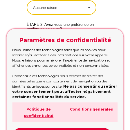
ÉTAPE 2. Avez-vous une préférence en
matière de couleurs?
Paramètres de confidentialité
Nous utilisons des technologies telles que les cookies pour
ÉTAPE 3 : Pour qui les ballons?
stocker et/ou accéder à des informations sur votre appareil.
Nous le faisons pour améliorer l'expérience de navigation et
pour elle
afficher des annonces personnalisées et non personnalisées.
pour lui
Consentir à ces technologies nous permet de traiter des
pour l entreprise/la
données telles que le comportement de navigation ou des
famille
identifiants uniques sur ce site.
Ne pas consentir ou retirer
votre consentement peut affecter négativement
certaines fonctionnalités du service.
ÉTAPE 4. Quel est votre budget?
300
Politique de
Conditions générales
confidentialité
10
1000