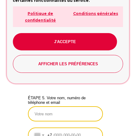
certaines fonctionnalités du service.
ÉTAPE 3 : Pour qui les ballons?
pour elle
Politique de
Conditions générales
confidentialité
pour lui
pour l entreprise/la
famille
J'ACCEPTE
ÉTAPE 4. Quel est votre budget?
300
AFFICHER LES PRÉFÉRENCES
10
1000
ÉTAPE 5. Votre nom, numéro de
téléphone et email
+7