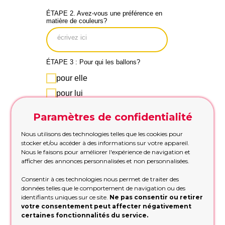
ÉTAPE 2. Avez-vous une préférence en
matière de couleurs?
ÉTAPE 3 : Pour qui les ballons?
pour elle
pour lui
pour l entreprise/la
famille
Paramètres de confidentialité
Nous utilisons des technologies telles que les cookies pour
ÉTAPE 4. Quel est votre budget?
stocker et/ou accéder à des informations sur votre appareil.
Nous le faisons pour améliorer l'expérience de navigation et
300
afficher des annonces personnalisées et non personnalisées.
Consentir à ces technologies nous permet de traiter des
10
1000
données telles que le comportement de navigation ou des
identifiants uniques sur ce site.
Ne pas consentir ou retirer
votre consentement peut affecter négativement
certaines fonctionnalités du service.
ÉTAPE 5. Votre nom, numéro de
téléphone et email