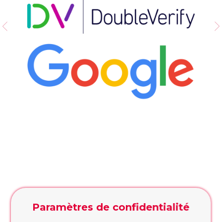
contacts, nous vous rappellerons
RAPPELEZ-MOI!
Formulaire de demande
Remplissez le formulaire, nous vous
conseillerons sur la conception ou la décision
à prendre
FORMULAIRE DE DEMANDE
WhatsApp
Vous préférez taper? Commencez la
conversation dès maintenant, on s'occupe du
reste!
WHATSAPP
*Les heures d'ouverture(GMT+1):
Lundi: 13h - 19h. Mardi - Vendredi: 10h - 19h.
Samedi: 10h - 17h. Dimanche: fermé
Paramètres de confidentialité
CONTACT