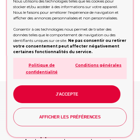
Nous utilisons des technologies telles que les cookies pour
stocker et/ou accéder à des informations sur votre appareil.
Nous le faisons pour améliorer l'expérience de navigation et
afficher des annonces personnalisées et non personnalisées.
NOUS POUVONS FAIRE DES
Consentir à ces technologies nous permet de traiter des
BALLONS SUR MESURE SELON
données telles que le comportement de navigation ou des
VOS SOUHAITS!
identifiants uniques sur ce site.
Ne pas consentir ou retirer
ÉTAPE 1. Quelle est loccasion ?
votre consentement peut affecter négativement
certaines fonctionnalités du service.
Politique de
Conditions générales
confidentialité
ÉTAPE 2. Avez-vous une préférence en
matière de couleurs?
J'ACCEPTE
ÉTAPE 3 : Pour qui les ballons?
pour elle
AFFICHER LES PRÉFÉRENCES
pour lui
pour l entreprise/la