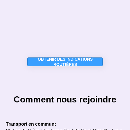
OCCASION
Ballons pour Photo
Shoot
Anniversaire
Amour et Tendresse
Mariage
Naissance et Autour
de Bébé
Gender Reveal
© 2020 BURO n 5 | Paris
Saint-Valentin
R
entree
Obtenir la réduction
Halloween
Livraison de ballons
A propos