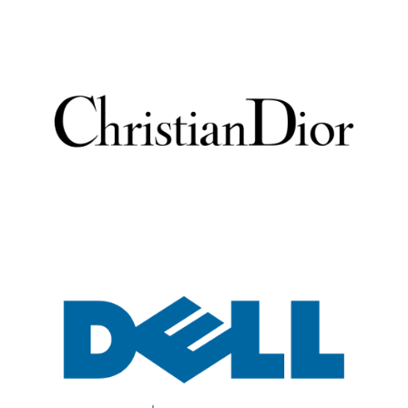
Contactez nous!
Nous promettons de ne pas
vous faire perdre votre temps
et nous tenons cette
promesse!
Appelez maintenant
Appelez-nous pour les commandes urgentes
pendant les heures de bureau
APPELEZ MAINTENANT!
Etre rappelé
Trop occupé pour appeler? Partagez vos