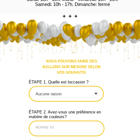
Suivant
Point de retrait
Vous pouvez venir chercher votre
commande à cette adresse:
1 Rue Royale, Saint-Cloud, "Les
Bureaux de la Colline", Accès P8,
niveau -2, section P17, local № 10,
92210 Saint-Cloud
Horaires d'ouverture:
Lundi: 13h - 19h. Mardi - Vendredi: 10h -
19h. Samedi: 10h - 17h. Dimanche: fermé
❗ Prenez rendez-vous dès que vous
avez besoin de nous rendre visite
Appelez-nous sur notre numéro de
téléphone ou envoyez-nous un message
sur WhatsApp