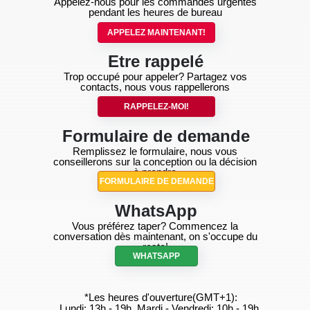
famille
ÉTAPE 4. Quel est votre budget?
300
10
1000
ÉTAPE 5. Votre nom, numéro de
téléphone et email
+7