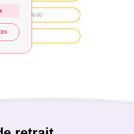
s
+7
CES
e retrait