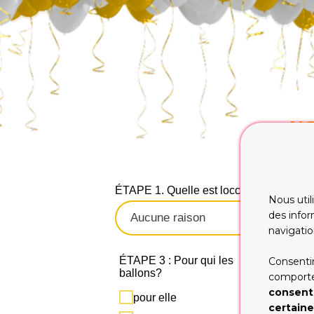
NO
S
ÉTAPE 1. Quelle est loccasion ?
Nous util
des infor
navigatio
ÉTAPE 3 : Pour qui les
Consentir
ballons?
comportem
consent
pour elle
certaine