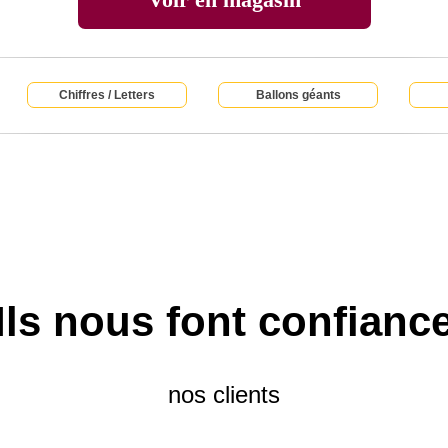
Chiffres / Letters
Ballons géants
Ils nous font confianc
nos clients