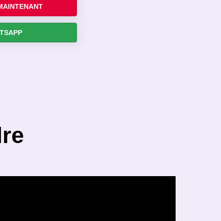
MAINTENANT
TSAPP
re