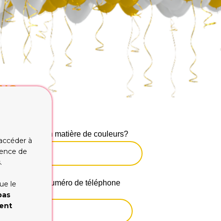
ONS
S!
 préférence en matière de couleurs?
 accéder à
rience de
.
. Votre nom, numéro de téléphone
ue le
pas
ment