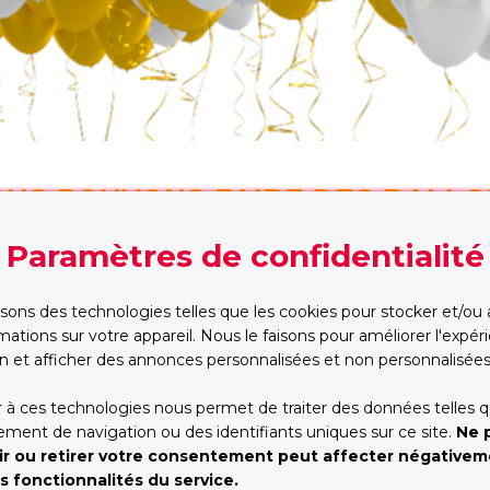
US POUVONS FAIRE DES BALL
UR MESURE SELON VOS SOUHAIT
Paramètres de confidentialité
ÉTAPE 2. Avez-vous une
isons des technologies telles que les cookies pour stocker et/ou
mations sur votre appareil. Nous le faisons pour améliorer l'expé
n et afficher des annonces personnalisées et non personnalisées
ÉTAPE 5
ÉTAPE 4. Quel est votre budget?
 à ces technologies nous permet de traiter des données telles q
et email
ent de navigation ou des identifiants uniques sur ce site.
Ne 
300
ir ou retirer votre consentement peut affecter négative
s fonctionnalités du service.