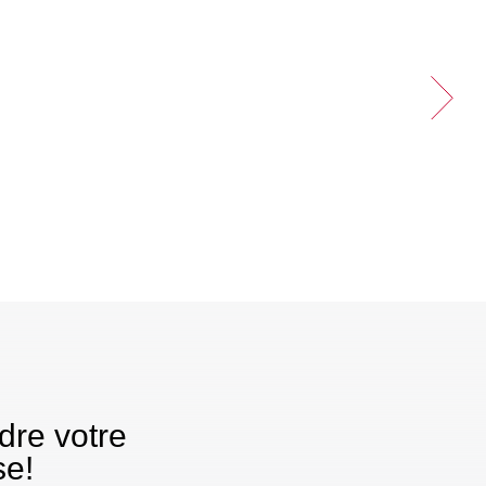
 Publishing
dre votre
se!