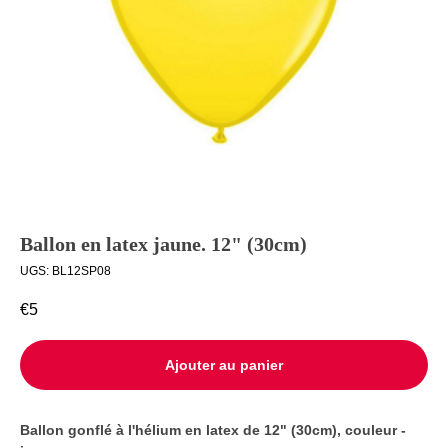
Ballons à
Livraison
l’unité
Contact
Ballon en latex jaune. 12" (30cm)
UGS:
BL12SP08
€
5
Ajouter au panier
Ballon gonflé à l'hélium en latex de 12" (30cm), couleur -