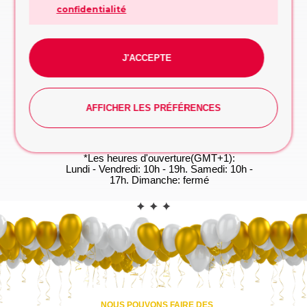
confidentialité
Remplissez le formulaire, nous vous
conseillerons sur la conception ou la décision
à prendre
FORMULAIRE DE DEMANDE
J'ACCEPTE
WhatsApp
Vous préférez taper? Commencez la
conversation dès maintenant, on s'occupe du
reste!
AFFICHER LES PRÉFÉRENCES
WHATSAPP
*Les heures d'ouverture(GMT+1):
Lundi - Vendredi: 10h - 19h. Samedi: 10h -
17h. Dimanche: fermé
CONTACT
NOUS POUVONS FAIRE DES