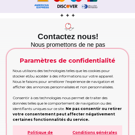
Contactez nous!
Nous promettons de ne pas
vous faire perdre votre temps
et nous tenons cette
Paramètres de confidentialité
promesse!
Appelez maintenant
Nous utilisons des technologies telles que les cookies pour
Appelez-nous pour les commandes urgentes
stocker et/ou accéder à des informations sur votre appareil.
pendant les heures de bureau
Nous le faisons pour améliorer l'expérience de navigation et
afficher des annonces personnalisées et non personnalisées.
APPELEZ MAINTENANT!
Consentir à ces technologies nous permet de traiter des
Etre rappelé
données telles que le comportement de navigation ou des
Trop occupé pour appeler? Partagez vos
identifiants uniques sur ce site.
Ne pas consentir ou retirer
contacts, nous vous rappellerons
votre consentement peut affecter négativement
certaines fonctionnalités du service.
RAPPELEZ-MOI!
Politique de
Conditions générales
Formulaire de demande