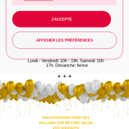
à prendre
FORMULAIRE DE DEMANDE
WhatsApp
J'ACCEPTE
Vous préférez taper? Commencez la
conversation dès maintenant, on s'occupe du
reste!
WHATSAPP
AFFICHER LES PRÉFÉRENCES
*Les heures d'ouverture(GMT+1):
Lundi - Vendredi: 10h - 19h. Samedi: 10h -
17h. Dimanche: fermé
CONTACT
NOUS POUVONS FAIRE DES
BALLONS SUR MESURE SELON
VOS SOUHAITS!