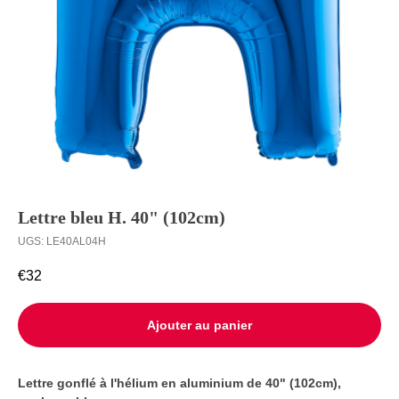
Ballons à
Livraison
l’unité
Contact
Lettre bleu H. 40" (102cm)
UGS:
LE40AL04H
€
32
Ajouter au panier
Lettre gonflé à l'hélium en aluminium de 40" (102cm),