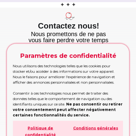
Contactez nous!
Nous promettons de ne pas
vous faire perdre votre temps
et nous tenons cette
promesse!
Paramètres de confidentialité
Appelez maintenant
Appelez-nous pour les commandes urgentes
Nous utilisons des technologies telles que les cookies pour
pendant les heures de bureau
stocker et/ou accéder à des informations sur votre appareil.
Nous le faisons pour améliorer l'expérience de navigation et
APPELEZ MAINTENANT!
afficher des annonces personnalisées et non personnalisées.
Etre rappelé
Consentir à ces technologies nous permet de traiter des
Trop occupé pour appeler? Partagez vos
données telles que le comportement de navigation ou des
contacts, nous vous rappellerons
identifiants uniques sur ce site.
Ne pas consentir ou retirer
votre consentement peut affecter négativement
RAPPELEZ-MOI!
certaines fonctionnalités du service.
Formulaire de demande
Politique de
Conditions générales
Remplissez le formulaire, nous vous
confidentialité
conseillerons sur la conception ou la décision