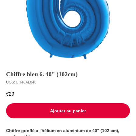
Ballons à
Livraison
l’unité
Contact
Chiffre bleu 6. 40" (102cm)
UGS:
CH40AL046
€
29
Ajouter au panier
Сhiffre gonflé à l'hélium en aluminium de 40" (102 cm),