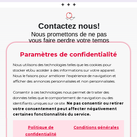
Contactez nous!
Nous promettons de ne pas
vous faire perdre votre temps
et nous tenons cette
promesse!
Paramètres de confidentialité
Appelez maintenant
Nous utilisons des technologies telles que les cookies pour
Appelez-nous pour les commandes urgentes
stocker et/ou accéder à des informations sur votre appareil.
pendant les heures de bureau
Nous le faisons pour améliorer l'expérience de navigation et
APPELEZ MAINTENANT!
afficher des annonces personnalisées et non personnalisées.
Etre rappelé
Consentir à ces technologies nous permet de traiter des
données telles que le comportement de navigation ou des
Trop occupé pour appeler? Partagez vos
identifiants uniques sur ce site.
Ne pas consentir ou retirer
contacts, nous vous rappellerons
votre consentement peut affecter négativement
RAPPELEZ-MOI!
certaines fonctionnalités du service.
Formulaire de demande
Politique de
Conditions générales
Remplissez le formulaire, nous vous
confidentialité
conseillerons sur la conception ou la décision