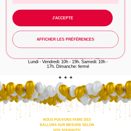
à prendre
FORMULAIRE DE DEMANDE
J'ACCEPTE
WhatsApp
Vous préférez taper? Commencez la
conversation dès maintenant, on s'occupe du
reste!
AFFICHER LES PRÉFÉRENCES
WHATSAPP
*Les heures d'ouverture(GMT+1):
Lundi - Vendredi: 10h - 19h. Samedi: 10h -
17h. Dimanche: fermé
CONTACT
NOUS POUVONS FAIRE DES
BALLONS SUR MESURE SELON
VOS SOUHAITS!