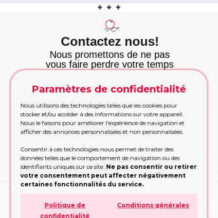
Contactez nous!
Nous promettons de ne pas
vous faire perdre votre temps
et nous tenons cette
promesse!
Paramètres de confidentialité
Appelez maintenant
Appelez-nous pour les commandes urgentes
Nous utilisons des technologies telles que les cookies pour
pendant les heures de bureau
stocker et/ou accéder à des informations sur votre appareil.
Nous le faisons pour améliorer l'expérience de navigation et
APPELEZ MAINTENANT!
afficher des annonces personnalisées et non personnalisées.
Etre rappelé
Consentir à ces technologies nous permet de traiter des
Trop occupé pour appeler? Partagez vos
données telles que le comportement de navigation ou des
contacts, nous vous rappellerons
identifiants uniques sur ce site.
Ne pas consentir ou retirer
votre consentement peut affecter négativement
RAPPELEZ-MOI!
certaines fonctionnalités du service.
Formulaire de demande
Politique de
Conditions générales
Remplissez le formulaire, nous vous
confidentialité
conseillerons sur la conception ou la décision