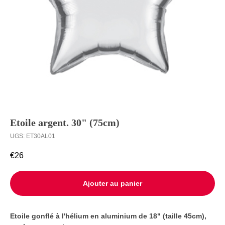
Ballons à
Livraison
l’unité
Contact
Etoile argent. 30" (75cm)
UGS:
ET30AL01
€
26
Ajouter au panier
Etoile gonflé à l'hélium en aluminium de 18" (taille 45cm),