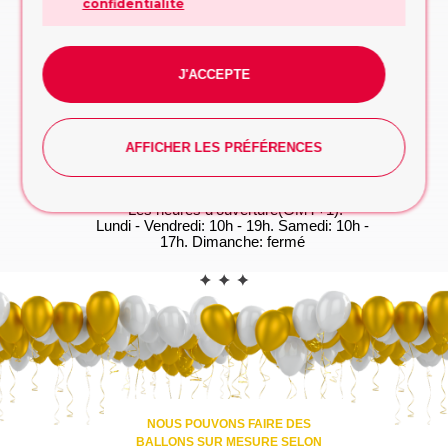
confidentialité
conseillerons sur la conception ou la décision
à prendre
FORMULAIRE DE DEMANDE
J'ACCEPTE
WhatsApp
Vous préférez taper? Commencez la
conversation dès maintenant, on s'occupe du
reste!
AFFICHER LES PRÉFÉRENCES
WHATSAPP
*Les heures d'ouverture(GMT+1):
Lundi - Vendredi: 10h - 19h. Samedi: 10h -
17h. Dimanche: fermé
CONTACT
NOUS POUVONS FAIRE DES
BALLONS SUR MESURE SELON