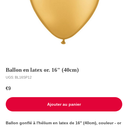
Ballons à
Livraison
l’unité
Contact
Ballon en latex or. 16" (40cm)
UGS:
BL16SP12
€
9
Ajouter au panier
Ballon gonflé à l'hélium en latex de 16" (40cm), couleur - or