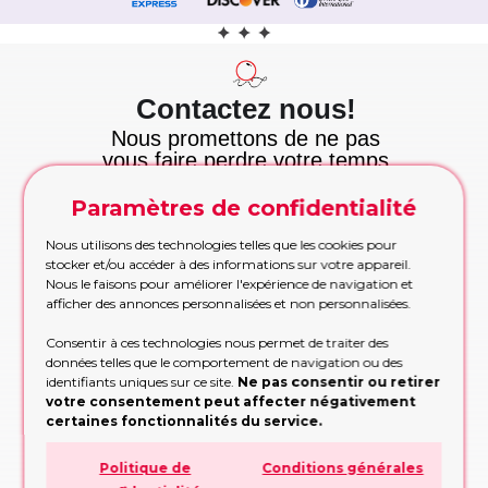
Contactez nous!
Nous promettons de ne pas
vous faire perdre votre temps
et nous tenons cette
promesse!
Paramètres de confidentialité
Appelez maintenant
Nous utilisons des technologies telles que les cookies pour
Appelez-nous pour les commandes urgentes
stocker et/ou accéder à des informations sur votre appareil.
pendant les heures de bureau
Nous le faisons pour améliorer l'expérience de navigation et
APPELEZ MAINTENANT!
afficher des annonces personnalisées et non personnalisées.
Etre rappelé
Consentir à ces technologies nous permet de traiter des
données telles que le comportement de navigation ou des
Trop occupé pour appeler? Partagez vos
identifiants uniques sur ce site.
Ne pas consentir ou retirer
contacts, nous vous rappellerons
votre consentement peut affecter négativement
RAPPELEZ-MOI!
certaines fonctionnalités du service.
Formulaire de demande
Politique de
Conditions générales
Remplissez le formulaire, nous vous