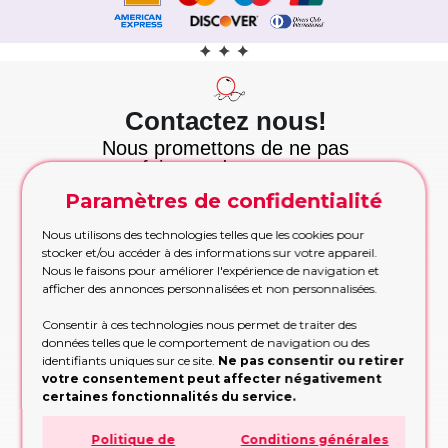
Contactez nous!
Nous promettons de ne pas
vous faire perdre votre temps
et nous tenons cette
Paramètres de confidentialité
promesse!
Appelez maintenant
Nous utilisons des technologies telles que les cookies pour
Appelez-nous pour les commandes urgentes
stocker et/ou accéder à des informations sur votre appareil.
pendant les heures de bureau
Nous le faisons pour améliorer l'expérience de navigation et
afficher des annonces personnalisées et non personnalisées.
APPELEZ MAINTENANT!
Consentir à ces technologies nous permet de traiter des
Etre rappelé
données telles que le comportement de navigation ou des
Trop occupé pour appeler? Partagez vos
identifiants uniques sur ce site.
Ne pas consentir ou retirer
contacts, nous vous rappellerons
votre consentement peut affecter négativement
certaines fonctionnalités du service.
RAPPELEZ-MOI!
Politique de
Conditions générales
Formulaire de demande