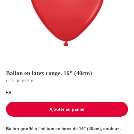
Ballons à
Livraison
l’unité
Contact
Ballon en latex rouge. 16" (40cm)
UGS:
BL16SP16
€
9
Ajouter au panier
Ballon gonflé à l'hélium en latex de 16" (40cm), couleur -