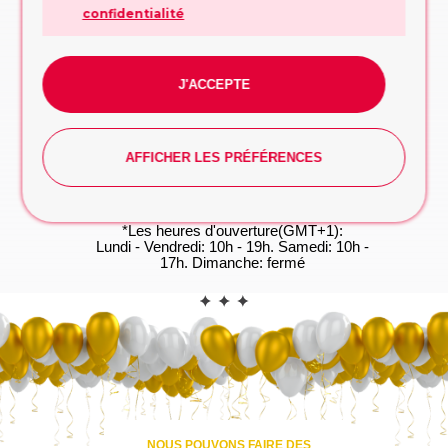
confidentialité
Remplissez le formulaire, nous vous
conseillerons sur la conception ou la décision
à prendre
FORMULAIRE DE DEMANDE
J'ACCEPTE
WhatsApp
Vous préférez taper? Commencez la
conversation dès maintenant, on s'occupe du
reste!
AFFICHER LES PRÉFÉRENCES
WHATSAPP
*Les heures d'ouverture(GMT+1):
Lundi - Vendredi: 10h - 19h. Samedi: 10h -
17h. Dimanche: fermé
CONTACT
NOUS POUVONS FAIRE DES