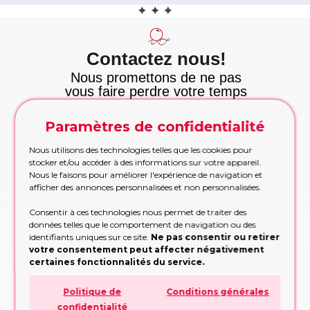
Contactez nous!
Nous promettons de ne pas
vous faire perdre votre temps
et nous tenons cette
promesse!
Paramètres de confidentialité
Appelez maintenant
Appelez-nous pour les commandes urgentes
Nous utilisons des technologies telles que les cookies pour
pendant les heures de bureau
stocker et/ou accéder à des informations sur votre appareil.
Nous le faisons pour améliorer l'expérience de navigation et
APPELEZ MAINTENANT!
afficher des annonces personnalisées et non personnalisées.
Etre rappelé
Consentir à ces technologies nous permet de traiter des
Trop occupé pour appeler? Partagez vos
données telles que le comportement de navigation ou des
contacts, nous vous rappellerons
identifiants uniques sur ce site.
Ne pas consentir ou retirer
votre consentement peut affecter négativement
RAPPELEZ-MOI!
certaines fonctionnalités du service.
Formulaire de demande
Politique de
Conditions générales
Remplissez le formulaire, nous vous
confidentialité
conseillerons sur la conception ou la décision