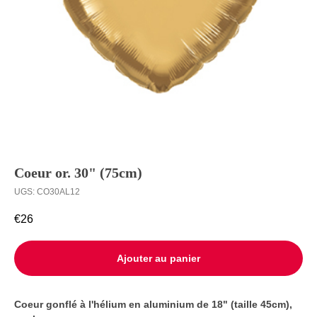
Ballons à
Livraison
l’unité
Contact
Coeur оr. 30" (75cm)
UGS:
CO30AL12
€
26
Ajouter au panier
Coeur gonflé à l'hélium en aluminium de 18" (taille 45cm),