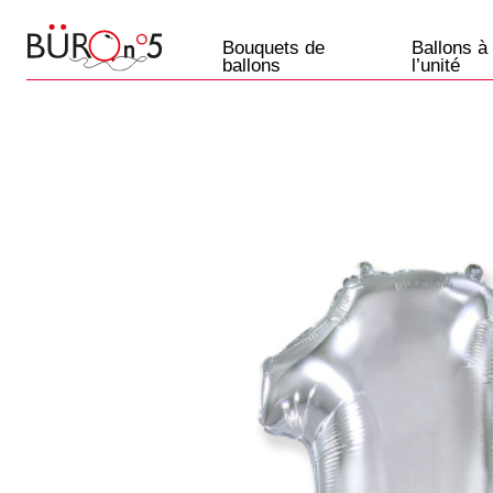
Bouquets de
Ballons à
ballons
l’unité
Ballons
Paris
+33 7 57 69 07 45
Etre rappelé