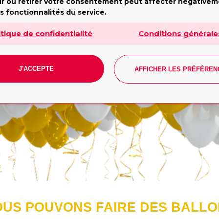
undi - Vendredi: 10h - 19h. Samedi: 10h - 17h. Dimanch
ir ou retirer votre consentement peut affecter négative
fermé
s fonctionnalités du service.
Tilda
itique de confidentialité
Conditions générale
J'ACCEPTE
AFFICHER LES PRÉFÉREN
CONTACT
US POUVONS FAIRE DES BALL