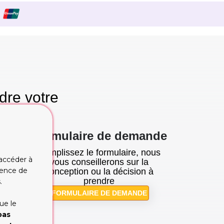
dre votre
se!
Formulaire de demande
Remplissez le formulaire, nous
 accéder à
tion
vous conseillerons sur la
rience de
cupe
conception ou la décision à
prendre
.
FORMULAIRE DE DEMANDE
ue le
pas