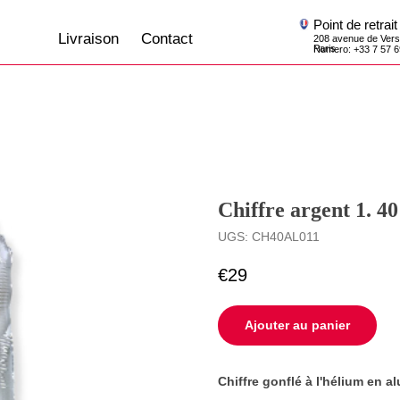
Point de retrait
Livraison
Contact
208 avenue de Versailles, 75016,
Paris
Numero: +33 7 57 69 07 45
Chiffre argent 1. 4
UGS:
CH40AL011
€
29
Ajouter au panier
Сhiffre gonflé à l'hélium en a