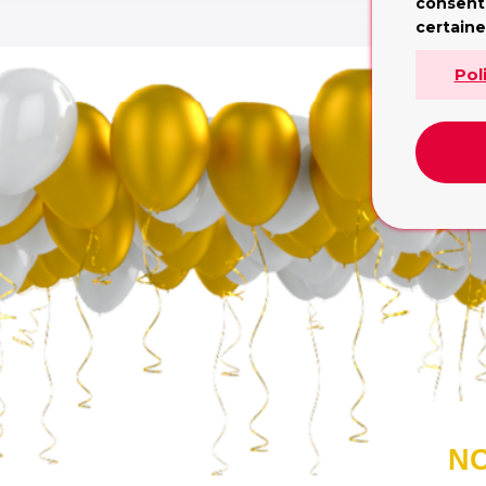
L
consent
certaine
Pol
NO