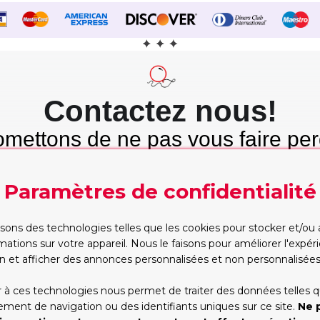
Contactez nous!
mettons de ne pas vous faire per
mps et nous tenons cette promes
Paramètres de confidentialité
Etre rappelé
WhatsApp
Trop occupé pour
Vous préférez taper?
isons des technologies telles que les cookies pour stocker et/ou
appeler? Partagez vos
Commencez la conversa
mations sur votre appareil. Nous le faisons pour améliorer l'expé
contacts, nous vous
dès maintenant, on s'oc
rappellerons
du reste!
n et afficher des annonces personnalisées et non personnalisées
RAPPELEZ-MOI!
WHATSAPP
 à ces technologies nous permet de traiter des données telles q
ent de navigation ou des identifiants uniques sur ce site.
Ne 
*Les heures d'ouverture(GMT+1):