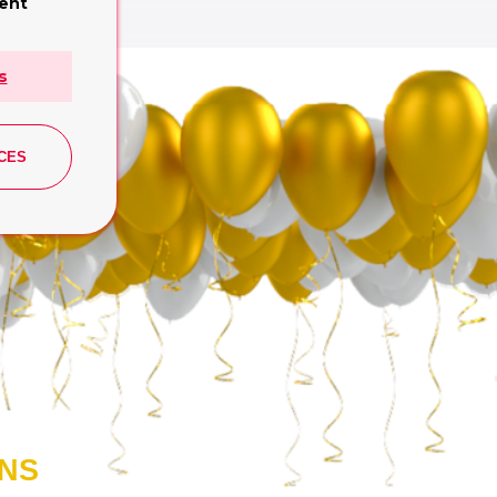
e:
ment
 Publishing
s
CES
ONS