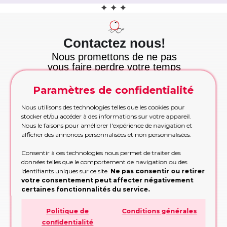
Contactez nous!
Nous promettons de ne pas
vous faire perdre votre temps
et nous tenons cette
promesse!
Paramètres de confidentialité
Appelez maintenant
Nous utilisons des technologies telles que les cookies pour
Appelez-nous pour les commandes urgentes
stocker et/ou accéder à des informations sur votre appareil.
pendant les heures de bureau
Nous le faisons pour améliorer l'expérience de navigation et
APPELEZ MAINTENANT!
afficher des annonces personnalisées et non personnalisées.
Etre rappelé
Consentir à ces technologies nous permet de traiter des
données telles que le comportement de navigation ou des
Trop occupé pour appeler? Partagez vos
identifiants uniques sur ce site.
Ne pas consentir ou retirer
contacts, nous vous rappellerons
votre consentement peut affecter négativement
RAPPELEZ-MOI!
certaines fonctionnalités du service.
Formulaire de demande
Politique de
Conditions générales
Remplissez le formulaire, nous vous
confidentialité
conseillerons sur la conception ou la décision