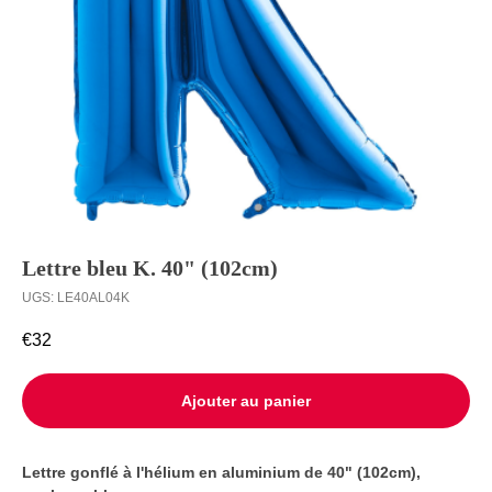
Ballons à
Livraison
l’unité
Contact
Lettre bleu K. 40" (102cm)
UGS:
LE40AL04K
€
32
Ajouter au panier
Lettre gonflé à l'hélium en aluminium de 40" (102cm),