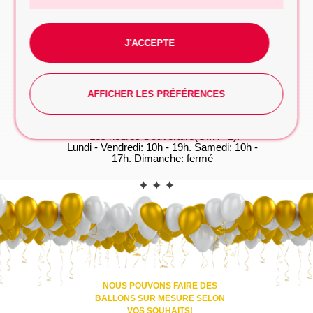
à prendre
FORMULAIRE DE DEMANDE
J'ACCEPTE
WhatsApp
Vous préférez taper? Commencez la
conversation dès maintenant, on s'occupe du
reste!
AFFICHER LES PRÉFÉRENCES
WHATSAPP
*Les heures d'ouverture(GMT+1):
Lundi - Vendredi: 10h - 19h. Samedi: 10h -
17h. Dimanche: fermé
CONTACT
NOUS POUVONS FAIRE DES
BALLONS SUR MESURE SELON
VOS SOUHAITS!