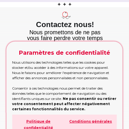
Contactez nous!
Nous promettons de ne pas
vous faire perdre votre temps
et nous tenons cette
promesse!
Paramètres de confidentialité
Appelez maintenant
Appelez-nous pour les commandes urgentes
Nous utilisons des technologies telles que les cookies pour
pendant les heures de bureau
stocker et/ou accéder à des informations sur votre appareil.
Nous le faisons pour améliorer l'expérience de navigation et
APPELEZ MAINTENANT!
afficher des annonces personnalisées et non personnalisées.
Etre rappelé
Consentir à ces technologies nous permet de traiter des
Trop occupé pour appeler? Partagez vos
données telles que le comportement de navigation ou des
contacts, nous vous rappellerons
identifiants uniques sur ce site.
Ne pas consentir ou retirer
votre consentement peut affecter négativement
RAPPELEZ-MOI!
certaines fonctionnalités du service.
Formulaire de demande
Politique de
Conditions générales
Remplissez le formulaire, nous vous
confidentialité
conseillerons sur la conception ou la décision