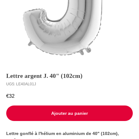
Ballons à
Livraison
l’unité
Contact
Lettre argent J. 40" (102cm)
UGS:
LE40AL01J
€
32
Ajouter au panier
Lettre gonflé à l'hélium en aluminium de 40" (102cm),