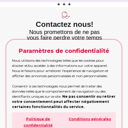
Contactez nous!
Nous promettons de ne pas
vous faire perdre votre temps
et nous tenons cette
promesse!
Paramètres de confidentialité
Appelez maintenant
Nous utilisons des technologies telles que les cookies pour
Appelez-nous pour les commandes urgentes
stocker et/ou accéder à des informations sur votre appareil.
pendant les heures de bureau
Nous le faisons pour améliorer l'expérience de navigation et
APPELEZ MAINTENANT!
afficher des annonces personnalisées et non personnalisées.
Etre rappelé
Consentir à ces technologies nous permet de traiter des
données telles que le comportement de navigation ou des
Trop occupé pour appeler? Partagez vos
identifiants uniques sur ce site.
Ne pas consentir ou retirer
contacts, nous vous rappellerons
votre consentement peut affecter négativement
RAPPELEZ-MOI!
certaines fonctionnalités du service.
Formulaire de demande
Politique de
Conditions générales
Remplissez le formulaire, nous vous
confidentialité
conseillerons sur la conception ou la décision