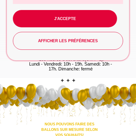
à prendre
FORMULAIRE DE DEMANDE
J'ACCEPTE
WhatsApp
Vous préférez taper? Commencez la
conversation dès maintenant, on s'occupe du
reste!
AFFICHER LES PRÉFÉRENCES
WHATSAPP
*Les heures d'ouverture(GMT+1):
Lundi - Vendredi: 10h - 19h. Samedi: 10h -
17h. Dimanche: fermé
CONTACT
NOUS POUVONS FAIRE DES
BALLONS SUR MESURE SELON
VOS SOUHAITS!