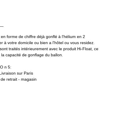
__
 en forme de chiffre déjà gonflé à l'hélium en 2
 à votre domicile ou bien a l'hôtel ou vous residez.
 sont traités intérieurement avec le produit Hi-Float, ce
a capacité de gonflage du ballon.
O n 5:
 Livraison sur Paris
t de retrait - magasin