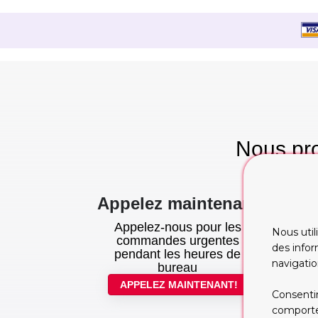
Nous pro
te
Appelez maintenant
Appelez-nous pour les
Nous util
commandes urgentes
des infor
pendant les heures de
navigatio
bureau
APPELEZ MAINTENANT!
Consentir
comportem