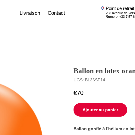
Point de retrait
Livraison
Contact
208 avenue de Versailles, 75016,
Paris
Numero: +33 7 57 69 07 45
Ballon en latex ora
UGS:
BL36SP14
€
70
Ajouter au panier
Ballon gonflé à l'hélium en la