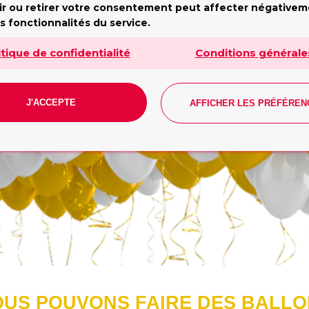
ir ou retirer votre consentement peut affecter négative
undi - Vendredi: 10h - 19h. Samedi: 10h - 17h. Dimanch
s fonctionnalités du service.
fermé
Tilda
itique de confidentialité
Conditions générale
J'ACCEPTE
AFFICHER LES PRÉFÉREN
CONTACT
US POUVONS FAIRE DES BALL