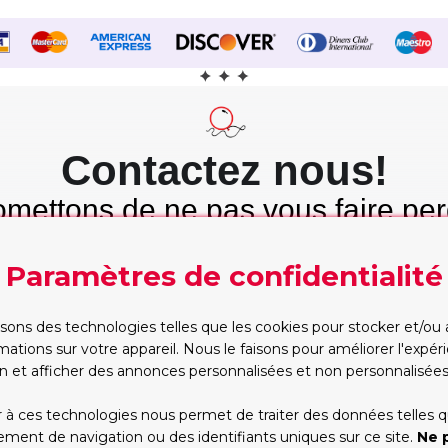
Contactez nous!
mettons de ne pas vous faire per
mps et nous tenons cette promes
Paramètres de confidentialité
Etre rappelé
WhatsApp
Trop occupé pour
Vous préférez taper?
isons des technologies telles que les cookies pour stocker et/ou
appeler? Partagez vos
Commencez la conversa
mations sur votre appareil. Nous le faisons pour améliorer l'expé
contacts, nous vous
dès maintenant, on s'oc
n et afficher des annonces personnalisées et non personnalisées
rappellerons
du reste!
RAPPELEZ-MOI!
WHATSAPP
 à ces technologies nous permet de traiter des données telles q
ent de navigation ou des identifiants uniques sur ce site.
Ne 
*Les heures d'ouverture(GMT+1):