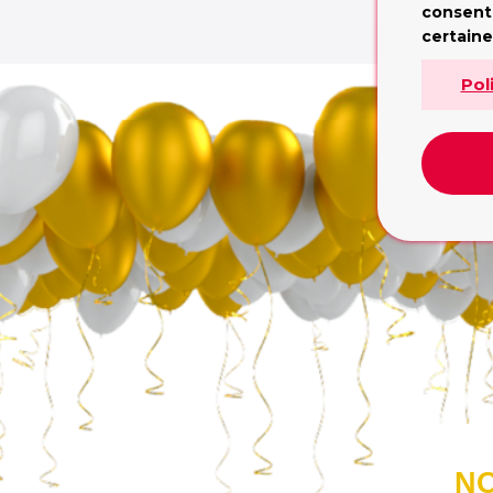
consent
L
certaine
Pol
NO