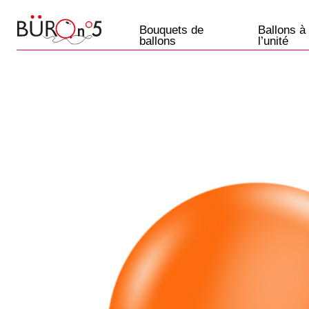
Bouquets de
Ballons à
ballons
l’unité
Ballons
Paris
+33 7 57 69 07 45
Etre rappelé