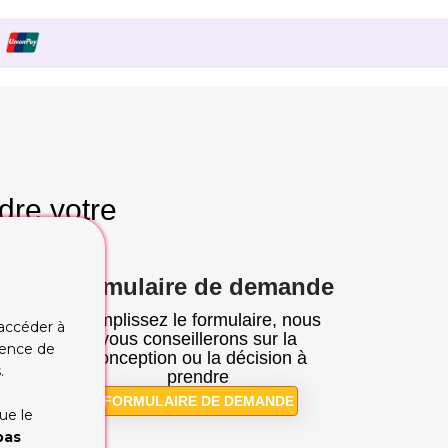
dre votre
se!
Formulaire de demande
Remplissez le formulaire, nous
 accéder à
tion
vous conseillerons sur la
rience de
cupe
conception ou la décision à
.
prendre
FORMULAIRE DE DEMANDE
ue le
pas