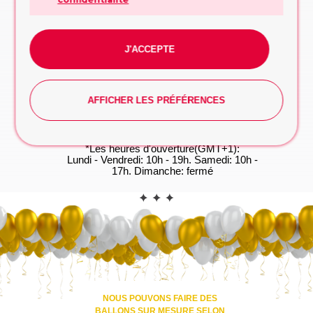
Remplissez le formulaire, nous vous
conseillerons sur la conception ou la décision
à prendre
FORMULAIRE DE DEMANDE
J'ACCEPTE
WhatsApp
Vous préférez taper? Commencez la
conversation dès maintenant, on s'occupe du
reste!
AFFICHER LES PRÉFÉRENCES
WHATSAPP
*Les heures d'ouverture(GMT+1):
Lundi - Vendredi: 10h - 19h. Samedi: 10h -
17h. Dimanche: fermé
CONTACT
NOUS POUVONS FAIRE DES
BALLONS SUR MESURE SELON