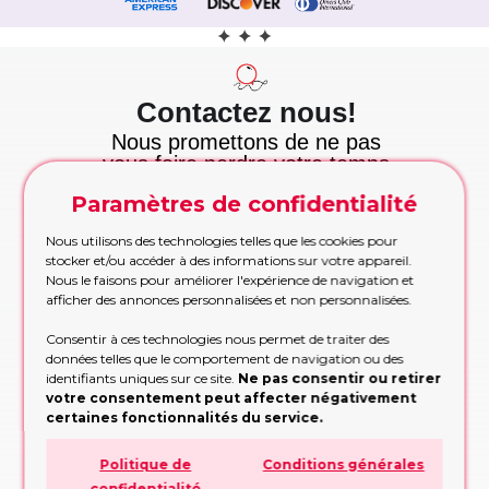
Contactez nous!
Nous promettons de ne pas
vous faire perdre votre temps
et nous tenons cette
Paramètres de confidentialité
promesse!
Appelez maintenant
Nous utilisons des technologies telles que les cookies pour
Appelez-nous pour les commandes urgentes
stocker et/ou accéder à des informations sur votre appareil.
pendant les heures de bureau
Nous le faisons pour améliorer l'expérience de navigation et
afficher des annonces personnalisées et non personnalisées.
APPELEZ MAINTENANT!
Consentir à ces technologies nous permet de traiter des
Etre rappelé
données telles que le comportement de navigation ou des
Trop occupé pour appeler? Partagez vos
identifiants uniques sur ce site.
Ne pas consentir ou retirer
contacts, nous vous rappellerons
votre consentement peut affecter négativement
certaines fonctionnalités du service.
RAPPELEZ-MOI!
Formulaire de demande
Politique de
Conditions générales
confidentialité