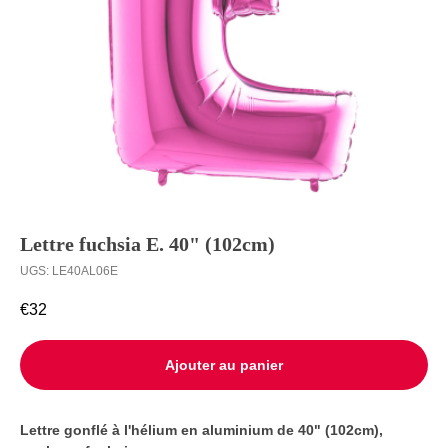
Ballons à
Livraison
l’unité
Contact
Lettre fuchsia E. 40" (102cm)
UGS:
LE40AL06E
€
32
Ajouter au panier
Lettre gonflé à l'hélium en aluminium de 40" (102cm),