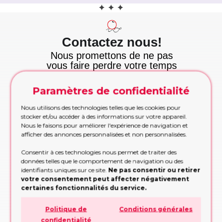
Contactez nous!
Nous promettons de ne pas
vous faire perdre votre temps
et nous tenons cette
promesse!
Paramètres de confidentialité
Appelez maintenant
Appelez-nous pour les commandes urgentes
Nous utilisons des technologies telles que les cookies pour
pendant les heures de bureau
stocker et/ou accéder à des informations sur votre appareil.
Nous le faisons pour améliorer l'expérience de navigation et
APPELEZ MAINTENANT!
afficher des annonces personnalisées et non personnalisées.
Etre rappelé
Consentir à ces technologies nous permet de traiter des
Trop occupé pour appeler? Partagez vos
données telles que le comportement de navigation ou des
contacts, nous vous rappellerons
identifiants uniques sur ce site.
Ne pas consentir ou retirer
votre consentement peut affecter négativement
RAPPELEZ-MOI!
certaines fonctionnalités du service.
Formulaire de demande
Politique de
Conditions générales
Remplissez le formulaire, nous vous
confidentialité
conseillerons sur la conception ou la décision