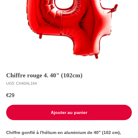
Ballons à
Livraison
l’unité
Contact
Chiffre rouge 4. 40" (102cm)
UGS:
CH40AL164
€
29
Ajouter au panier
Сhiffre gonflé à l'hélium en aluminium de 40" (102 cm),