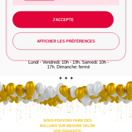
à prendre
FORMULAIRE DE DEMANDE
WhatsApp
J'ACCEPTE
Vous préférez taper? Commencez la
conversation dès maintenant, on s'occupe du
reste!
WHATSAPP
AFFICHER LES PRÉFÉRENCES
*Les heures d'ouverture(GMT+1):
Lundi - Vendredi: 10h - 19h. Samedi: 10h -
17h. Dimanche: fermé
CONTACT
NOUS POUVONS FAIRE DES
BALLONS SUR MESURE SELON
VOS SOUHAITS!