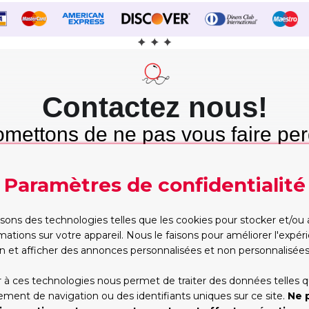
Contactez nous!
mettons de ne pas vous faire per
mps et nous tenons cette promes
Paramètres de confidentialité
Etre rappelé
WhatsApp
Trop occupé pour
Vous préférez taper?
isons des technologies telles que les cookies pour stocker et/ou
appeler? Partagez vos
Commencez la conversa
mations sur votre appareil. Nous le faisons pour améliorer l'expé
contacts, nous vous
dès maintenant, on s'oc
rappellerons
du reste!
n et afficher des annonces personnalisées et non personnalisées
RAPPELEZ-MOI!
WHATSAPP
 à ces technologies nous permet de traiter des données telles q
ent de navigation ou des identifiants uniques sur ce site.
Ne 
*Les heures d'ouverture(GMT+1):