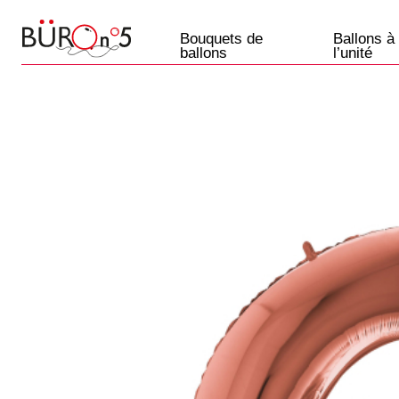
Bouquets de
Ballons à
ballons
l’unité
Ballons
Paris
+33 7 57 69 07 45
Etre rappelé