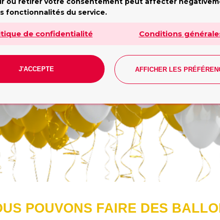
undi - Vendredi: 10h - 19h. Samedi: 10h - 17h. Dimanch
ir ou retirer votre consentement peut affecter négative
fermé
s fonctionnalités du service.
Tilda
itique de confidentialité
Conditions générale
J'ACCEPTE
AFFICHER LES PRÉFÉREN
CONTACT
US POUVONS FAIRE DES BALL