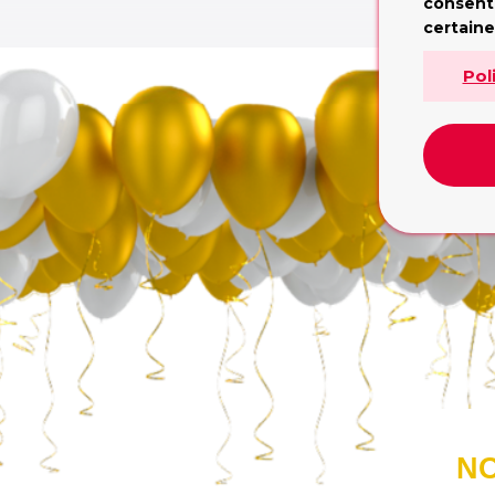
L
consent
certaine
Pol
NO