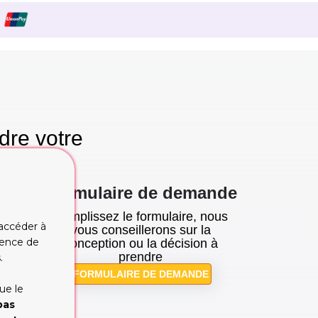
dre votre
se!
Formulaire de demande
Remplissez le formulaire, nous
 accéder à
tion
vous conseillerons sur la
rience de
cupe
conception ou la décision à
prendre
.
FORMULAIRE DE DEMANDE
ue le
pas