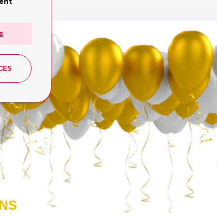
e:
ment
 Publishing
s
CES
ONS