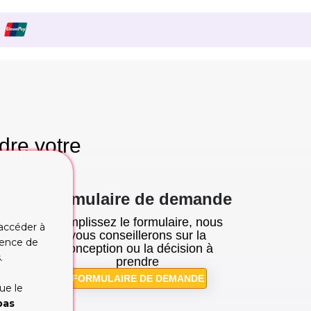
dre votre
se!
Formulaire de demande
Remplissez le formulaire, nous
 accéder à
tion
vous conseillerons sur la
rience de
cupe
conception ou la décision à
.
prendre
FORMULAIRE DE DEMANDE
ue le
pas