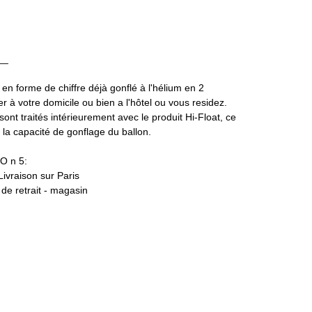
__
 en forme de chiffre déjà gonflé à l'hélium en 2
 à votre domicile ou bien a l'hôtel ou vous residez.
 sont traités intérieurement avec le produit Hi-Float, ce
a capacité de gonflage du ballon.
O n 5:
 Livraison sur Paris
t de retrait - magasin