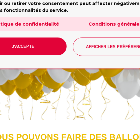
ir ou retirer votre consentement peut affecter négative
undi - Vendredi: 10h - 19h. Samedi: 10h - 17h. Dimanch
s fonctionnalités du service.
fermé
Tilda
itique de confidentialité
Conditions générale
J'ACCEPTE
AFFICHER LES PRÉFÉREN
CONTACT
US POUVONS FAIRE DES BALL