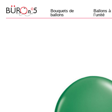
Bouquets de
Ballons à
ballons
l’unité
Ballons
Paris
+33 7 57 69 07 45
Etre rappelé