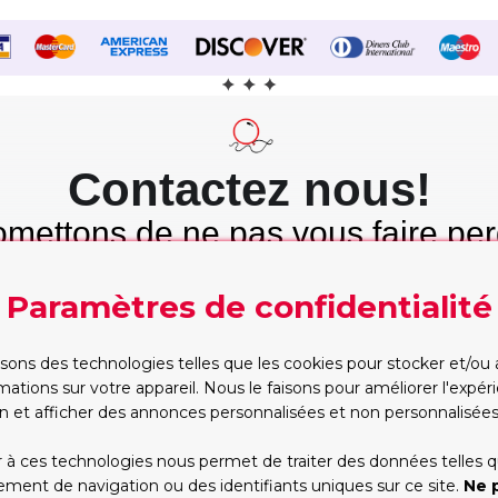
Contactez nous!
mettons de ne pas vous faire per
mps et nous tenons cette promes
Paramètres de confidentialité
Etre rappelé
WhatsApp
Trop occupé pour
Vous préférez taper?
isons des technologies telles que les cookies pour stocker et/ou
appeler? Partagez vos
Commencez la conversa
mations sur votre appareil. Nous le faisons pour améliorer l'expé
contacts, nous vous
dès maintenant, on s'oc
n et afficher des annonces personnalisées et non personnalisées
rappellerons
du reste!
RAPPELEZ-MOI!
WHATSAPP
 à ces technologies nous permet de traiter des données telles q
ent de navigation ou des identifiants uniques sur ce site.
Ne 
*Les heures d'ouverture(GMT+1):