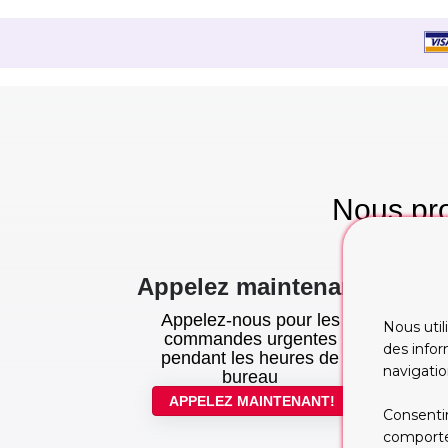
Nous pro
te
Appelez maintenant
Appelez-nous pour les
Nous util
commandes urgentes
des infor
pendant les heures de
navigatio
bureau
APPELEZ MAINTENANT!
Consentir
comportem