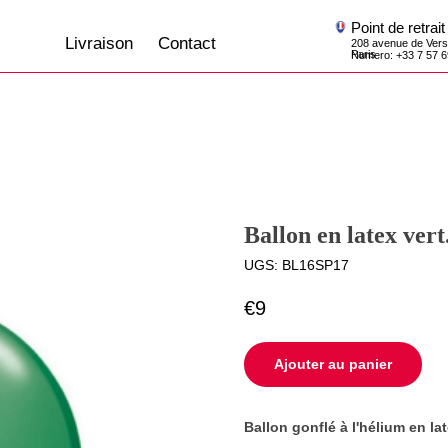
Point de retrait
Livraison
Contact
208 avenue de Versailles, 75016,
Paris
Numero: +33 7 57 69 07 45
Ballon en latex ver
UGS:
BL16SP17
€
9
Ajouter au panier
Ballon gonflé à l'hélium en la