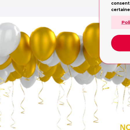
consent
L
certaine
Pol
NO