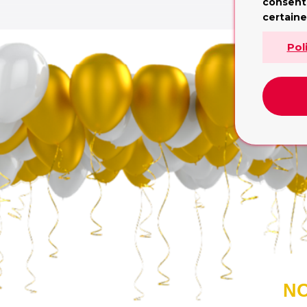
L
consent
certaine
Pol
NO