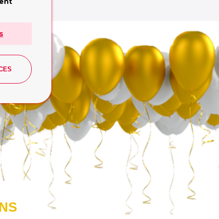
e:
ment
 Publishing
s
CES
ONS