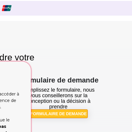
dre votre
se!
Formulaire de demande
Remplissez le formulaire, nous
 accéder à
tion
vous conseillerons sur la
rience de
cupe
conception ou la décision à
prendre
.
FORMULAIRE DE DEMANDE
ue le
pas