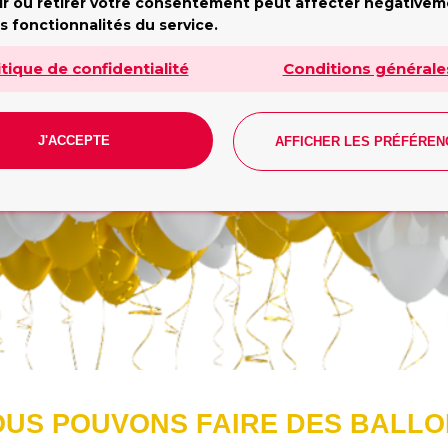
undi - Vendredi: 10h - 19h. Samedi: 10h - 17h. Dimanch
ir ou retirer votre consentement peut affecter négative
fermé
s fonctionnalités du service.
Tilda
itique de confidentialité
Conditions générale
J'ACCEPTE
AFFICHER LES PRÉFÉREN
CONTACT
US POUVONS FAIRE DES BALL