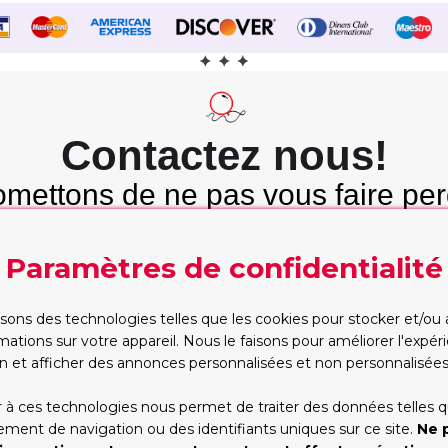
Contactez nous!
mettons de ne pas vous faire per
mps et nous tenons cette promes
Paramètres de confidentialité
Etre rappelé
WhatsApp
Trop occupé pour
Vous préférez taper?
isons des technologies telles que les cookies pour stocker et/ou
appeler? Partagez vos
Commencez la conversa
mations sur votre appareil. Nous le faisons pour améliorer l'expé
contacts, nous vous
dès maintenant, on s'oc
rappellerons
du reste!
n et afficher des annonces personnalisées et non personnalisées
RAPPELEZ-MOI!
WHATSAPP
 à ces technologies nous permet de traiter des données telles q
ent de navigation ou des identifiants uniques sur ce site.
Ne 
*Les heures d'ouverture(GMT+1):