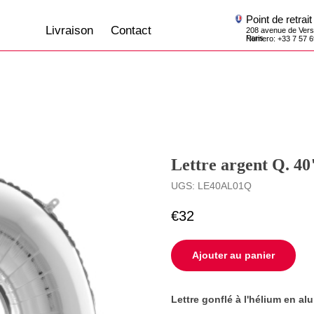
Point de retrait
Livraison
Contact
208 avenue de Versailles, 75016,
Paris
Numero: +33 7 57 69 07 45
Lettre argent Q. 4
UGS:
LE40AL01Q
€
32
Ajouter au panier
Lettre gonflé à l'hélium en al