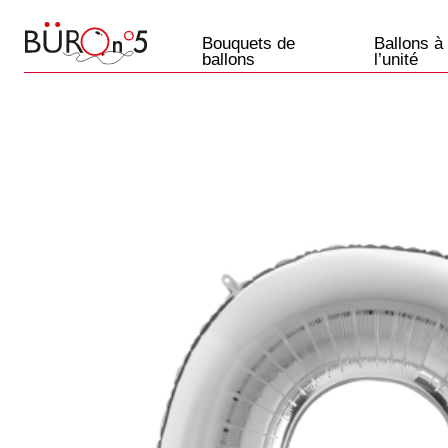
Bouquets de
Ballons à
ballons
l’unité
Ballons
Paris
+33 7 57 69 07 45
Etre rappelé