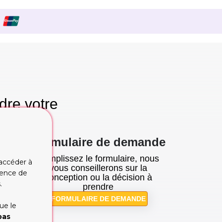
dre votre
se!
Formulaire de demande
Remplissez le formulaire, nous
 accéder à
tion
vous conseillerons sur la
rience de
cupe
conception ou la décision à
.
prendre
FORMULAIRE DE DEMANDE
ue le
pas