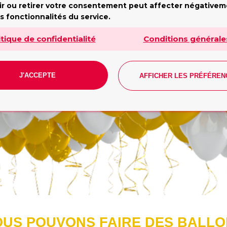
ir ou retirer votre consentement peut affecter négative
undi - Vendredi: 10h - 19h. Samedi: 10h - 17h. Dimanch
s fonctionnalités du service.
fermé
Tilda
itique de confidentialité
Conditions générale
J'ACCEPTE
AFFICHER LES PRÉFÉREN
CONTACT
US POUVONS FAIRE DES BALL