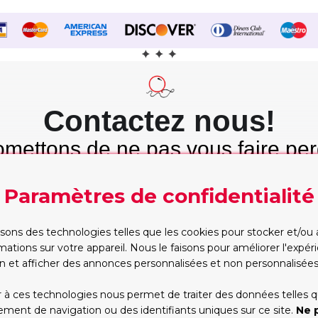
Contactez nous!
mettons de ne pas vous faire per
mps et nous tenons cette promes
Paramètres de confidentialité
Etre rappelé
WhatsApp
Trop occupé pour
Vous préférez taper?
isons des technologies telles que les cookies pour stocker et/ou
appeler? Partagez vos
Commencez la conversa
mations sur votre appareil. Nous le faisons pour améliorer l'expé
contacts, nous vous
dès maintenant, on s'oc
n et afficher des annonces personnalisées et non personnalisées
rappellerons
du reste!
RAPPELEZ-MOI!
WHATSAPP
 à ces technologies nous permet de traiter des données telles q
ent de navigation ou des identifiants uniques sur ce site.
Ne 
*Les heures d'ouverture(GMT+1):