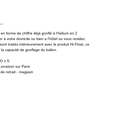
__
 en forme de chiffre déjà gonflé à l'hélium en 2
 à votre domicile ou bien a l'hôtel ou vous residez.
 sont traités intérieurement avec le produit Hi-Float, ce
a capacité de gonflage du ballon.
O n 5:
 Livraison sur Paris
t de retrait - magasin