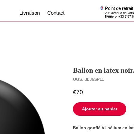
Point de retrait
Livraison
Contact
208 avenue de Versailles, 75016,
Paris
Numero: +33 7 57 69 07 45
Ballon en latex noir
UGS:
BL36SP11
€
70
Ajouter au panier
Ballon gonflé à l'hélium en la