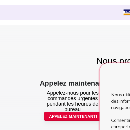
Nous pro
te
Appelez maintenant
Appelez-nous pour les
Nous util
commandes urgentes
des infor
pendant les heures de
navigatio
bureau
APPELEZ MAINTENANT!
Consentir
comportem