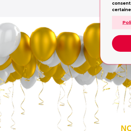
consent
L
certaine
Pol
NO