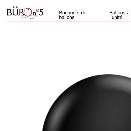
Bouquets de
Ballons à
ballons
l’unité
Ballons
Paris
+33 7 57 69 07 45
Etre rappelé