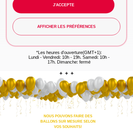
FORMULAIRE DE DEMANDE
J'ACCEPTE
WhatsApp
Vous préférez taper? Commencez la
conversation dès maintenant, on s'occupe du
AFFICHER LES PRÉFÉRENCES
reste!
WHATSAPP
*Les heures d'ouverture(GMT+1):
Lundi - Vendredi: 10h - 19h. Samedi: 10h -
17h. Dimanche: fermé
CONTACT
NOUS POUVONS FAIRE DES
BALLONS SUR MESURE SELON
VOS SOUHAITS!