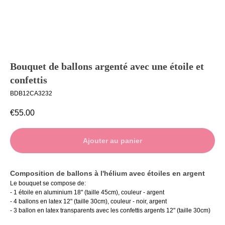
Ballons à
Livraison
l’unité
Contact
Bouquet de ballons argenté avec une étoile et
confettis
BDB12CA3232
€
55.00
Ajouter au panier
Composition de ballons à l'hélium avec étoiles en argent
Le bouquet se compose de:
- 1 étoile en aluminium 18" (taille 45cm), couleur - argent
- 4 ballons en latex 12" (taille 30cm), couleur - noir, argent
- 3 ballon en latex transparents avec les confettis argents 12" (taille 30cm)