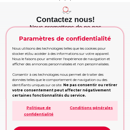
Contactez nous!
Nous promettons de ne pas
vous faire perdre votre temps
Paramètres de confidentialité
et nous tenons cette
promesse!
Nous utilisons des technologies telles que les cookies pour
Appelez maintenant
stocker et/ou accéder à des informations sur votre appareil.
Appelez-nous pour les commandes urgentes
Nous le faisons pour améliorer l'expérience de navigation et
pendant les heures de bureau
afficher des annonces personnalisées et non personnalisées.
APPELEZ MAINTENANT!
Consentir à ces technologies nous permet de traiter des
données telles que le comportement de navigation ou des
Etre rappelé
identifiants uniques sur ce site.
Ne pas consentir ou retirer
Trop occupé pour appeler? Partagez vos
votre consentement peut affecter négativement
contacts, nous vous rappellerons
certaines fonctionnalités du service.
RAPPELEZ-MOI!
Politique de
Conditions générales
Formulaire de demande
confidentialité
Remplissez le formulaire, nous vous
conseillerons sur la conception ou la décision
à prendre