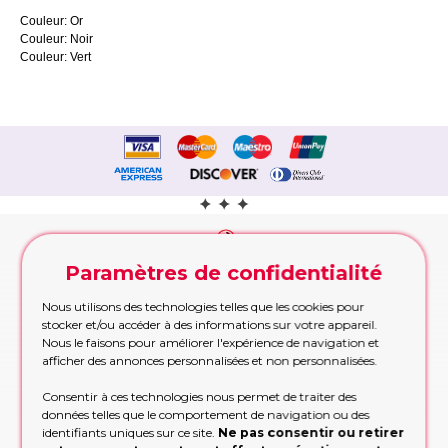
Couleur: Or
Couleur: Noir
Couleur: Vert
Contactez nous!
Paramètres de confidentialité
Nous promettons de ne pas
Nous utilisons des technologies telles que les cookies pour
vous faire perdre votre temps
stocker et/ou accéder à des informations sur votre appareil.
et nous tenons cette
Nous le faisons pour améliorer l'expérience de navigation et
promesse!
afficher des annonces personnalisées et non personnalisées.
Appelez maintenant
Consentir à ces technologies nous permet de traiter des
Appelez-nous pour les commandes urgentes
données telles que le comportement de navigation ou des
pendant les heures de bureau
identifiants uniques sur ce site.
Ne pas consentir ou retirer