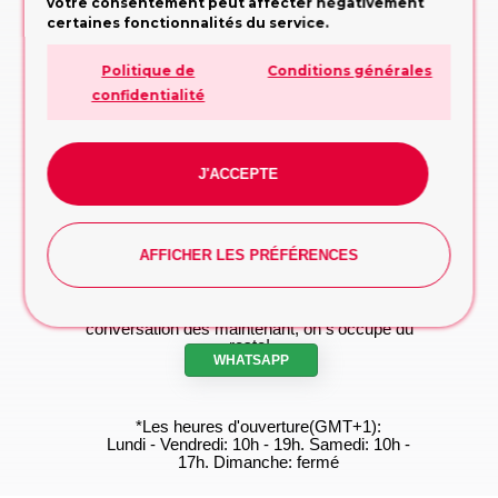
APPELEZ MAINTENANT!
votre consentement peut affecter négativement
certaines fonctionnalités du service.
Etre rappelé
Politique de
Conditions générales
Trop occupé pour appeler? Partagez vos
contacts, nous vous rappellerons
confidentialité
RAPPELEZ-MOI!
Formulaire de demande
J'ACCEPTE
Remplissez le formulaire, nous vous
conseillerons sur la conception ou la décision
à prendre
FORMULAIRE DE DEMANDE
AFFICHER LES PRÉFÉRENCES
WhatsApp
Vous préférez taper? Commencez la
conversation dès maintenant, on s'occupe du
reste!
WHATSAPP
*Les heures d'ouverture(GMT+1):
Lundi - Vendredi: 10h - 19h. Samedi: 10h -
17h. Dimanche: fermé