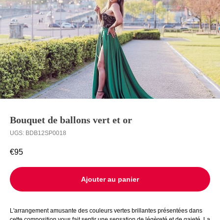
Ballons à
Livraison
l’unité
Contact
Bouquet de ballons vert et or
UGS:
BDB12SP0018
€
95
Ajouter au panier
L'arrangement amusante des couleurs vertes brillantes présentées dans
cette composition vous fait sentir une sensation de légèreté et de gaieté. La