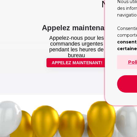
Nous util
Nous pro
des infor
te
navigatio
Appelez maintenant
Consentir
comportem
Appelez-nous pour les
consent
commandes urgentes
certaine
pendant les heures de
bureau
Pol
APPELEZ MAINTENANT!
L