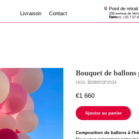
Point de retrait
Livraison
Contact
208 avenue de Versailles, 75016,
Paris
Numero: +33 7 57 69 07 45
Bouquet de ballons 
UGS:
BDB00SP2024
€
1 660
Ajouter au panier
Composition de ballons à l'h