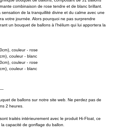
nifique bouquet de ballons, composant de 31 ballons
ante combinaison de rose tendre et de blanc brillant.
a sensation de la tranquillité divine et du calme avec une
ra votre journée. Alors pourquoi ne pas surprendre
rant un bouquet de ballons à l'hélium qui lui apportera la
 90cm), couleur - rose
0cm), couleur - blanc
 60cm), couleur - rose
0cm), couleur - blanc
__
uet de ballons sur notre site web. Ne perdez pas de
ans 2 heures.
 sont traités intérieurement avec le produit Hi-Float, ce
a capacité de gonflage du ballon.