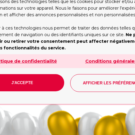
isons des technologies telles que les cookies pour stocker et/ou
mettons de ne pas vous faire per
mations sur votre appareil. Nous le faisons pour améliorer l'expé
mps et nous tenons cette promes
n et afficher des annonces personnalisées et non personnalisées
Etre rappelé
WhatsApp
 à ces technologies nous permet de traiter des données telles q
ent de navigation ou des identifiants uniques sur ce site.
Ne 
Trop occupé pour
Vous préférez taper?
ir ou retirer votre consentement peut affecter négative
appeler? Partagez vos
Commencez la conversa
s fonctionnalités du service.
contacts, nous vous
dès maintenant, on s'oc
rappellerons
du reste!
itique de confidentialité
Conditions générale
RAPPELEZ-MOI!
WHATSAPP
*Les heures d'ouverture(GMT+1):
undi - Vendredi: 10h - 19h. Samedi: 10h - 17h. Dimanch
J'ACCEPTE
AFFICHER LES PRÉFÉREN
fermé
Tilda
CONTACT