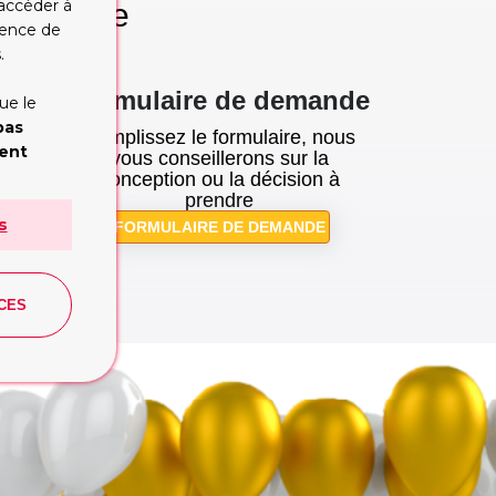
 accéder à
dre votre
rience de
se!
.
Formulaire de demande
ue le
pas
Remplissez le formulaire, nous
ment
tion
vous conseillerons sur la
cupe
conception ou la décision à
prendre
s
FORMULAIRE DE DEMANDE
e:
CES
 Publishing