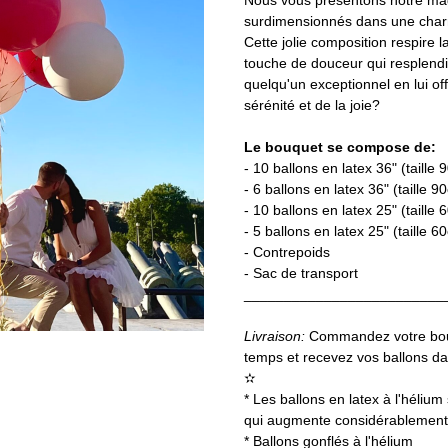
Nous vous présentons notre mag
surdimensionnés dans une charm
Cette jolie composition respire l
touche de douceur qui resplendi
quelqu'un exceptionnel en lui off
sérénité et de la joie?
Le bouquet se compose de:
- 10 ballons en latex 36" (taille
- 6 ballons en latex 36" (taille 9
- 10 ballons en latex 25" (taille
- 5 ballons en latex 25" (taille 6
- Contrepoids
- Sac de transport
_________________________
Livraison:
Commandez votre bouq
temps et recevez vos ballons d
✫
* Les ballons en latex à l'hélium
qui augmente considérablement l
* Ballons gonflés à l'hélium