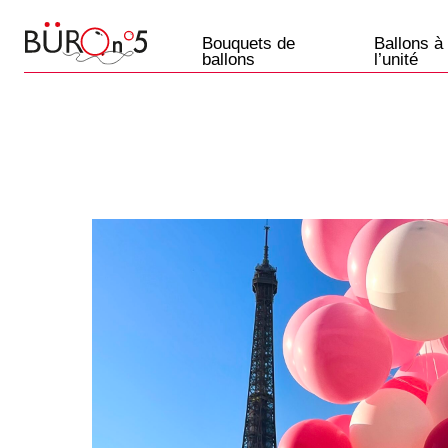
Bouquets de
Ballons à
ballons
l’unité
Ballons
Paris
+33 7 57 69 07 45
Etre rappelé