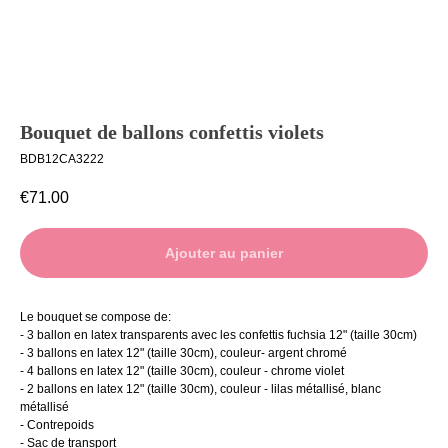
Ballons à
Livraison
l’unité
Contact
Bouquet de ballons confettis violets
BDB12CA3222
€
71.00
Ajouter au panier
Le bouquet se compose de:
- 3 ballon en latex transparents avec les confettis fuchsia 12" (taille 30cm)
- 3 ballons en latex 12" (taille 30cm), couleur- argent chromé
- 4 ballons en latex 12" (taille 30cm), couleur - chrome violet
- 2 ballons en latex 12" (taille 30cm), couleur - lilas métallisé, blanc
métallisé
- Contrepoids
- Sac de transport