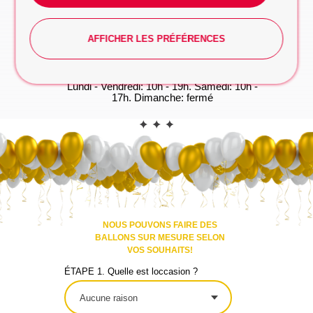
Vous préférez taper? Commencez la
conversation dès maintenant, on s'occupe du
reste!
WHATSAPP
AFFICHER LES PRÉFÉRENCES
*Les heures d'ouverture(GMT+1):
Lundi - Vendredi: 10h - 19h. Samedi: 10h -
17h. Dimanche: fermé
CONTACT
NOUS POUVONS FAIRE DES
BALLONS SUR MESURE SELON
VOS SOUHAITS!
ÉTAPE 1. Quelle est loccasion ?