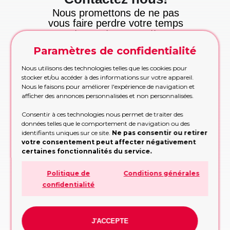
Nous promettons de ne pas
vous faire perdre votre temps
et nous tenons cette
promesse!
Paramètres de confidentialité
Appelez maintenant
Appelez-nous pour les commandes urgentes
Nous utilisons des technologies telles que les cookies pour
pendant les heures de bureau
stocker et/ou accéder à des informations sur votre appareil.
Nous le faisons pour améliorer l'expérience de navigation et
APPELEZ MAINTENANT!
afficher des annonces personnalisées et non personnalisées.
Etre rappelé
Consentir à ces technologies nous permet de traiter des
Trop occupé pour appeler? Partagez vos
données telles que le comportement de navigation ou des
contacts, nous vous rappellerons
identifiants uniques sur ce site.
Ne pas consentir ou retirer
votre consentement peut affecter négativement
RAPPELEZ-MOI!
certaines fonctionnalités du service.
Formulaire de demande
Politique de
Conditions générales
Remplissez le formulaire, nous vous
conseillerons sur la conception ou la décision
confidentialité
à prendre
FORMULAIRE DE DEMANDE
WhatsApp
J'ACCEPTE