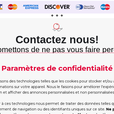
Contactez nous!
mettons de ne pas vous faire per
mps et nous tenons cette promes
Paramètres de confidentialité
Etre rappelé
WhatsApp
Trop occupé pour
Vous préférez taper?
isons des technologies telles que les cookies pour stocker et/ou
appeler? Partagez vos
Commencez la conversa
mations sur votre appareil. Nous le faisons pour améliorer l'expé
contacts, nous vous
dès maintenant, on s'oc
rappellerons
du reste!
n et afficher des annonces personnalisées et non personnalisées
RAPPELEZ-MOI!
WHATSAPP
 à ces technologies nous permet de traiter des données telles q
ent de navigation ou des identifiants uniques sur ce site.
Ne 
*Les heures d'ouverture(GMT+1):