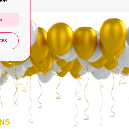
e:
ment
 Publishing
s
CES
ONS