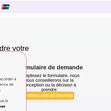
dre votre
se!
Formulaire de demande
Remplissez le formulaire, nous
 accéder à
tion
vous conseillerons sur la
rience de
cupe
conception ou la décision à
prendre
.
FORMULAIRE DE DEMANDE
ue le
pas