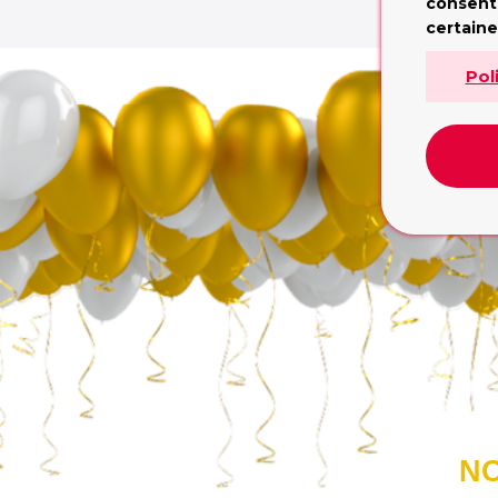
L
consent
certaine
Pol
NO