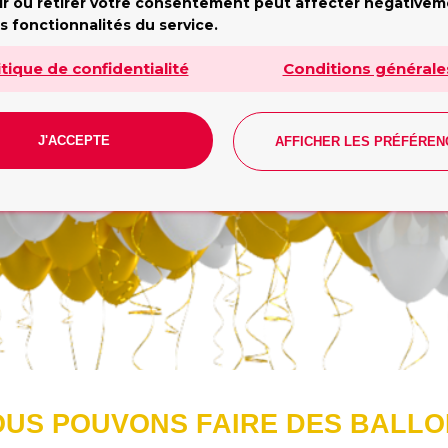
undi - Vendredi: 10h - 19h. Samedi: 10h - 17h. Dimanch
ir ou retirer votre consentement peut affecter négative
fermé
s fonctionnalités du service.
Tilda
itique de confidentialité
Conditions générale
J'ACCEPTE
AFFICHER LES PRÉFÉREN
CONTACT
US POUVONS FAIRE DES BALL