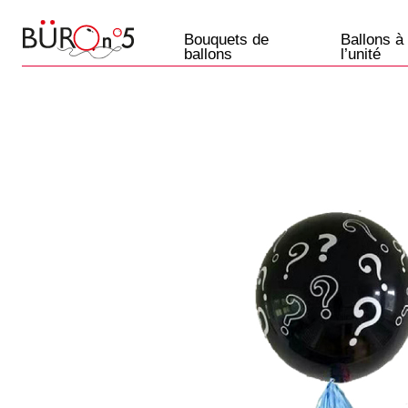
Bouquets de
Ballons à
ballons
l’unité
Ballons
Paris
+33 7 57 69 07 45
Etre rappelé