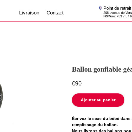
Point de retrait
Livraison
Contact
208 avenue de Versailles, 75016,
Paris
Numero: +33 7 57 69 07 45
Ballon gonflable gé
€
90
Ajouter au panier
Écrivez le sexe du bébé dans 
remplissage du ballon.
Nous livrons des ballons pour